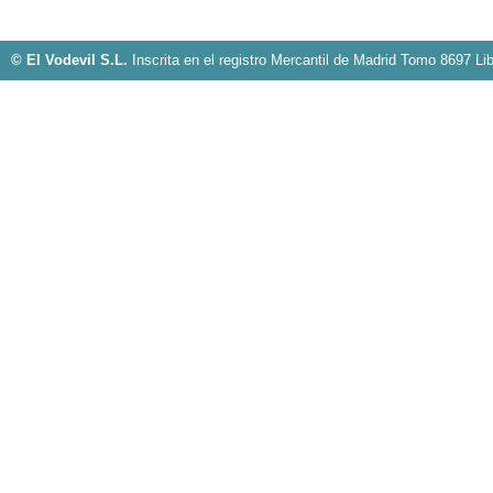
© El Vodevil S.L.
Inscrita en el registro Mercantil de Madrid Tomo 8697 Li