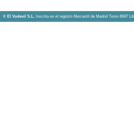
© El Vodevil S.L.
Inscrita en el registro Mercantil de Madrid Tomo 8697 Li