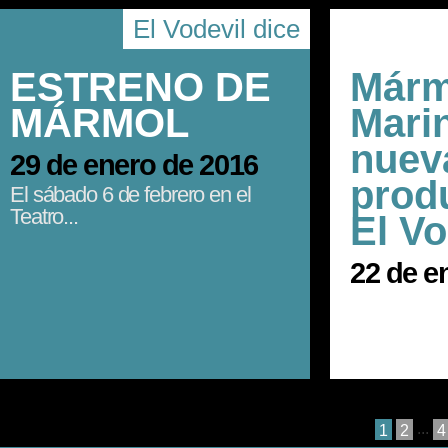
El Vodevil dice
ESTRENO DE
Márm
MÁRMOL
Marin
nuev
29 de enero de 2016
prod
El sábado 6 de febrero en el
Teatro...
El Vo
22 de e
...
1
2
4