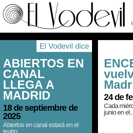
I
El Vodevil dice
ABIERTOS EN
ENC
CANAL
vuelv
LLEGA A
Madr
MADRID
24 de f
Cada miérc
18 de septiembre de
junio en el..
2025
Abiertos en canal estará en el
teatro...