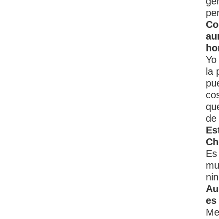
ge
pe
Co
au
ho
Yo 
la 
pu
co
que
de 
Es
Ch
Es
mu
nin
Au
es
Me