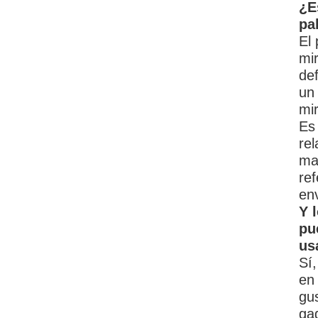
¿E
pa
El
mir
de
un
mir
Es
rel
ma
re
en
Y 
pu
us
Sí
en
gu
ga