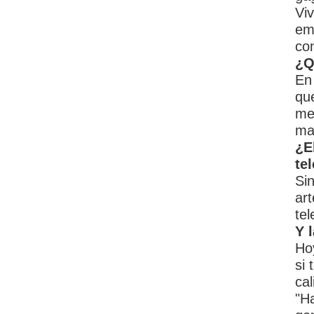
Vi
em
co
¿Q
En 
qu
me
ma
¿E
te
Si
art
tel
Y 
Ho
si
cal
"H