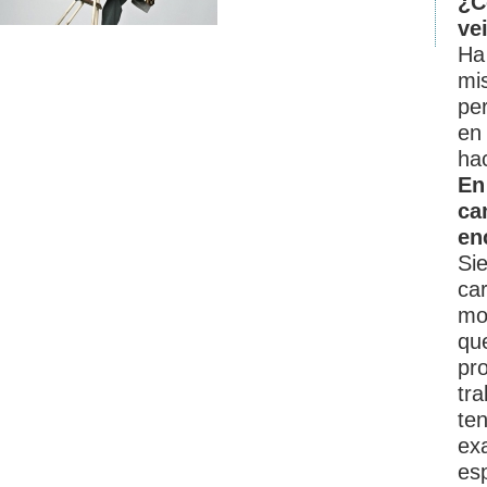
¿C
ve
Ha
mi
per
en 
ha
En
ca
en
Si
car
mo
que
pr
tr
te
exa
es