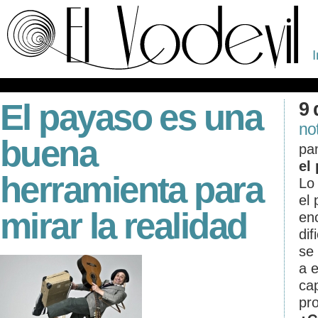
I
El payaso es una
9 
no
buena
pa
el
herramienta para
Lo
el 
mirar la realidad
en
di
se
a e
cap
pr