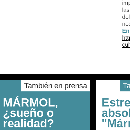
im
la
do
nos
En
ht
cu
También en prensa
T
MÁRMOL,
Estr
¿sueño o
abso
realidad?
"Már